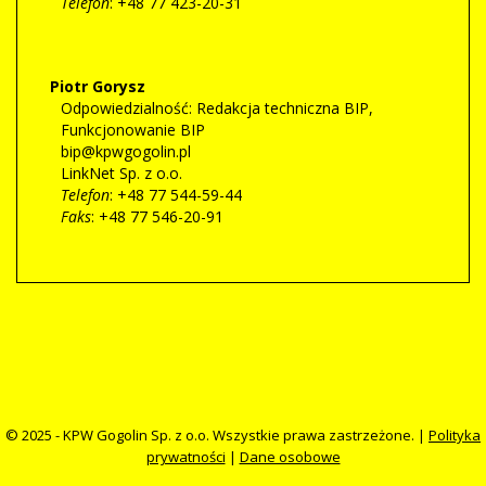
Telefon
: +48 77 423-20-31
Piotr
Gorysz
Odpowiedzialność:
Redakcja techniczna BIP
,
Funkcjonowanie BIP
bip@kpwgogolin.pl
LinkNet Sp. z o.o.
Telefon
: +48 77 544-59-44
Faks
: +48 77 546-20-91
© 2025 - KPW Gogolin Sp. z o.o. Wszystkie prawa zastrzeżone. |
Polityka
prywatności
|
Dane osobowe