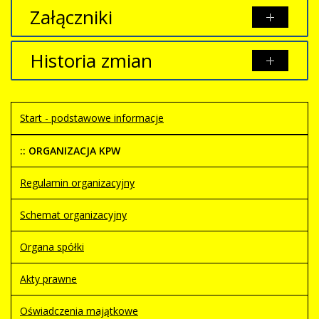
Załączniki
Brak załączników.
Historia zmian
Opis zmian
Data
Osoba
Porównaj
Start - podstawowe informacje
Artykuł
środa,
został
03
Mirek
utworzony.
kwiecień
:: ORGANIZACJA KPW
2024 16:48
Regulamin organizacyjny
Artykuł
środa,
został
03
Mirek
Schemat organizacyjny
zmieniony.
kwiecień
2024 16:50
Organa spółki
Artykuł
środa,
został
03
Mirek
Akty prawne
zmieniony.
kwiecień
2024 16:50
Oświadczenia majątkowe