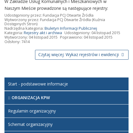
W Zakładzie Usług Komunalnych i Mieszkaniowych w
Naszym Mieście prowadzone są następujące rejestry:
Udostępniony przez:
Fundacja PCJ Otwarte Źródła
Wytworzony przez:
Fundacja PCJ Otwarte Źródła
(Kuźnia
Dostępnych Stron)
Nadrzędna kategoria:
Biuletyn Informacji Publicznej
Kategoria:
Rejestry akt i archiwa
Udostępniony: 04 listopad 2015
Wytworzony: 04 listopad 2015
Poprawiono: 04 listopad 2015
Odsłony: 7414
Czytaj więcej: Wykaz rejestrów i ewidencji
Start - podstawowe informacje
:: ORGANIZACJA KPW
Regulamin organizacyjny
Schemat organizacyjny