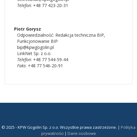
Telefon
: +48 77 423-20-31
Piotr
Gorysz
Odpowiedzialność:
Redakcja techniczna BIP
,
Funkcjonowanie BIP
bip@kpwgogolin.pl
LinkNet Sp. z o.o.
Telefon
: +48 77 544-59-44
Faks
: +48 77 546-20-91
© 2025 - KPW Gogolin Sp. z o.o. Wszystkie prawa zastrzeżone. |
Polityka
prywatności
|
Dane osobowe