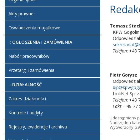
Redakc
Akty prawne
Tomasz
Stac
Oświadczenia majątkowe
KPW Gogolin S
Odpowiedzia
:: OGŁOSZENIA I ZAMÓWIENIA
sekretariat@
Telefon
: +48 
Nabór pracowników
Przetargi i zamówienia
Piotr
Gorysz
Odpowiedzia
:: DZIAŁALNOŚĆ
bip@kpwgogol
LinkNet Sp. z
Zakres działaności
Telefon
: +48 
Faks
: +48 77
Kontrole i audyty
Udostępniony p
Nadrzędna kate
Rejestry, ewidencje i archiwa
Wytworzony: 29