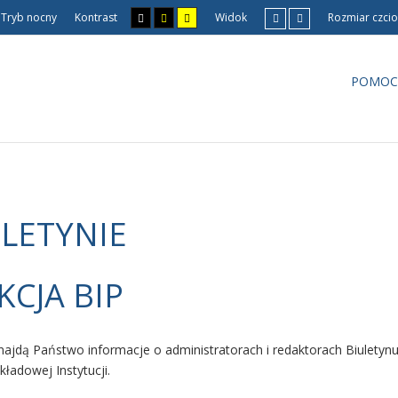
Tryb nocny
Kontrast
Widok
Rozmiar czcio
POMOC
ULETYNIE
KCJA BIP
najdą Państwo informacje o administratorach i redaktorach Biuletynu
kładowej Instytucji.