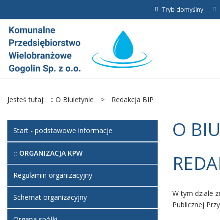
Tryb domyślny
Jesteś tutaj:
:: O Biuletynie
>
Redakcja BIP
O BI
Start - podstawowe informacje
:: ORGANIZACJA KPW
REDA
Regulamin organizacyjny
W tym dziale z
Schemat organizacyjny
Publicznej Przy
Organa spółki