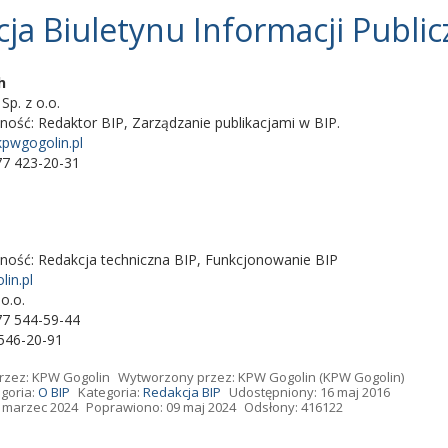
ja Biuletynu Informacji Public
h
p. z o.o.
lność:
Redaktor BIP
,
Zarządzanie publikacjami w BIP.
kpwgogolin.pl
77 423-20-31
lność:
Redakcja techniczna BIP
,
Funkcjonowanie BIP
in.pl
 o.o.
77 544-59-44
 546-20-91
rzez:
KPW Gogolin
Wytworzony przez:
KPW Gogolin
(KPW Gogolin)
goria:
O BIP
Kategoria:
Redakcja BIP
Udostępniony: 16 maj 2016
 marzec 2024
Poprawiono: 09 maj 2024
Odsłony: 416122